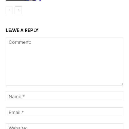
LEAVE A REPLY
Comment:
Na
Ema
Web