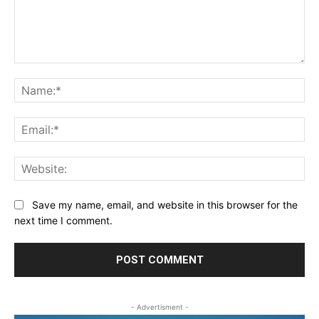
Comment:
Na
Ema
Web
Save my name, email, and website in this browser for the
next time I comment.
- Advertisment -