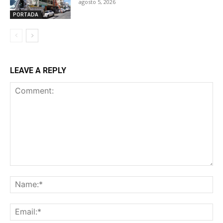
agosto 5, 2026
PORTADA
LEAVE A REPLY
Comment:
Na
Ema