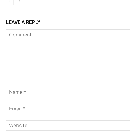
LEAVE A REPLY
Comment:
Na
Ema
Web