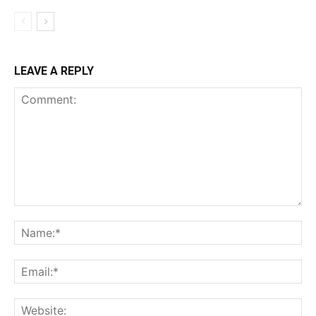
LEAVE A REPLY
Comment:
Na
Ema
Web