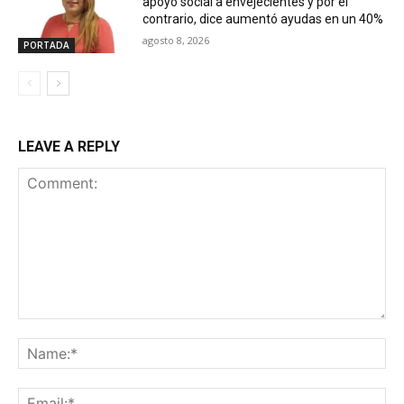
apoyo social a envejecientes y por el
contrario, dice aumentó ayudas en un 40%
agosto 8, 2026
PORTADA
LEAVE A REPLY
Comment:
Na
Ema