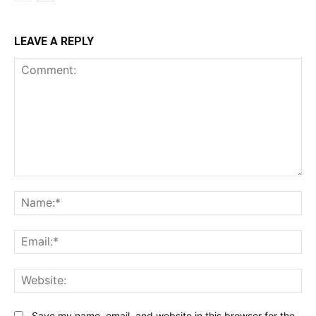
LEAVE A REPLY
Comment:
Na
Ema
Web
Save my name, email, and website in this browser for the