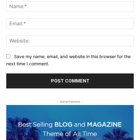
Na
Ema
Web
Save my name, email, and website in this browser for the
next time I comment.
- Advertisment -