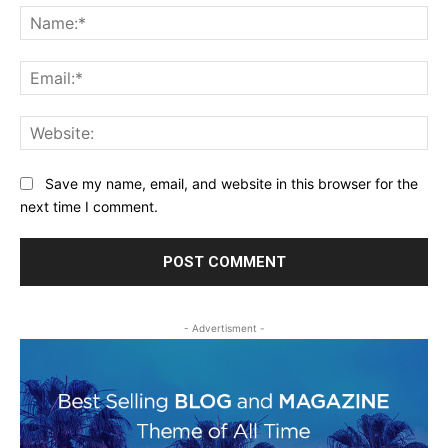
Na
Ema
Web
Save my name, email, and website in this browser for the
next time I comment.
- Advertisment -