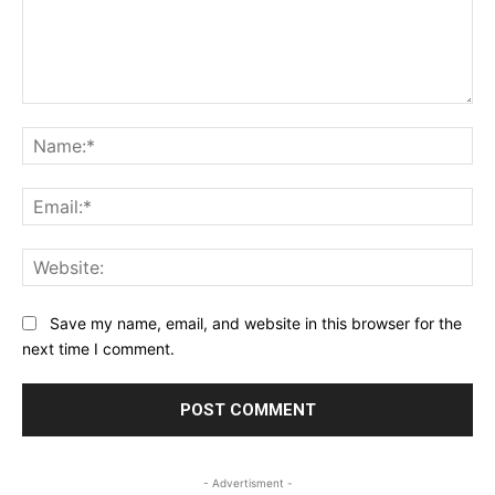
Comment:
Na
Ema
Web
Save my name, email, and website in this browser for the
next time I comment.
- Advertisment -