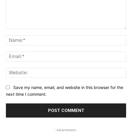
Comment:
Na
Ema
Web
Save my name, email, and website in this browser for the
next time I comment.
- Advertisment -