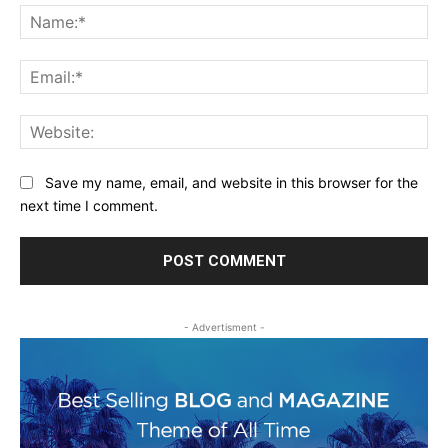
Na
Ema
Web
Save my name, email, and website in this browser for the
next time I comment.
- Advertisment -