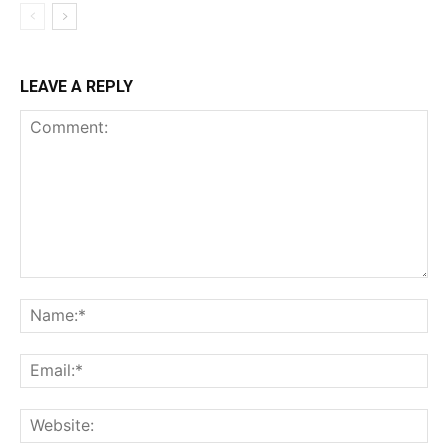
LEAVE A REPLY
Comment:
Na
Ema
Web