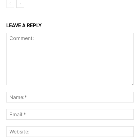
LEAVE A REPLY
Comment:
Na
Ema
Web