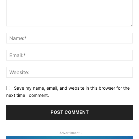
Comment:
Na
Ema
Web
Save my name, email, and website in this browser for the
next time I comment.
- Advertisment -