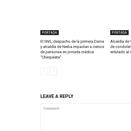
PORTADA
PORTADA
El SNS, despacho de la primera Dama
Alcaldía de 
y alcaldía de Neiba impactan a cienos
de condolen
de personas en jornada médica
enlutado al 
“Chequéate”
LEAVE A REPLY