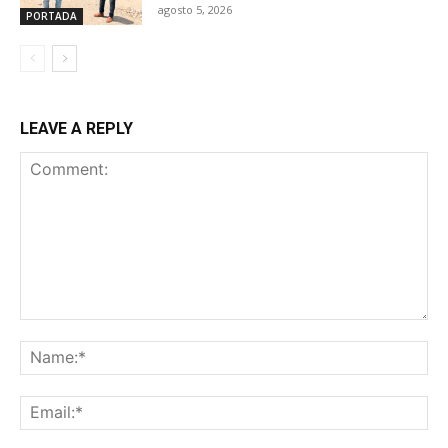
agosto 5, 2026
PORTADA
LEAVE A REPLY
Comment:
Na
Ema