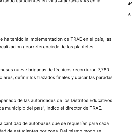
rtando estudiantes en Villa Altagracia y 48 en la
Ma
A
ue ha tenido la implementación de TRAE en el país, las
ocalización georreferenciada de los planteles
 meses nueve brigadas de técnicos recorrieron 7,780
lares, definir los trazados finales y ubicar las paradas
pañado de las autoridades de los Distritos Educativos
a municipio del país", indicó el director de TRAE.
a cantidad de autobuses que se requerían para cada
idad de estudiantes por zona. Del mismo modo se