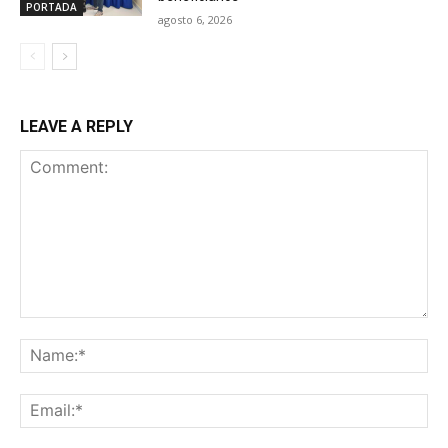
PORTADA
agosto 6, 2026
LEAVE A REPLY
Comment:
Na
Ema