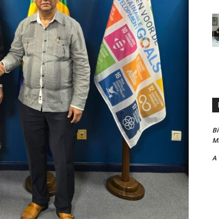
B
Ma
A