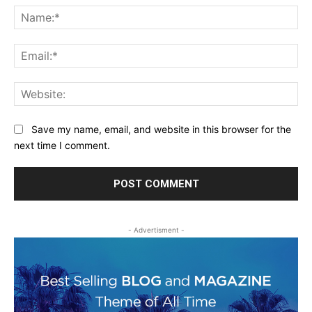
Na
Ema
Web
Save my name, email, and website in this browser for the
next time I comment.
- Advertisment -