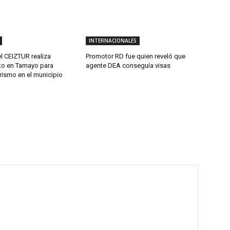
INTERNACIONALES
l CEIZTUR realiza
Promotor RD fue quien reveló que
to en Tamayo para
agente DEA conseguía visas
urismo en el municipio