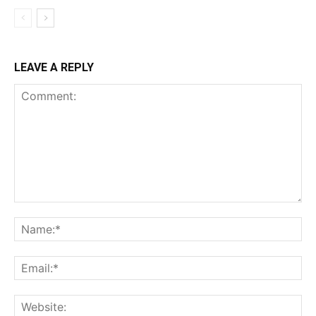
LEAVE A REPLY
Comment:
Na
Ema
Web