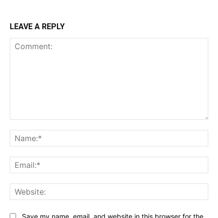
LEAVE A REPLY
Comment:
Na
Ema
Web
Save my name, email, and website in this browser for the