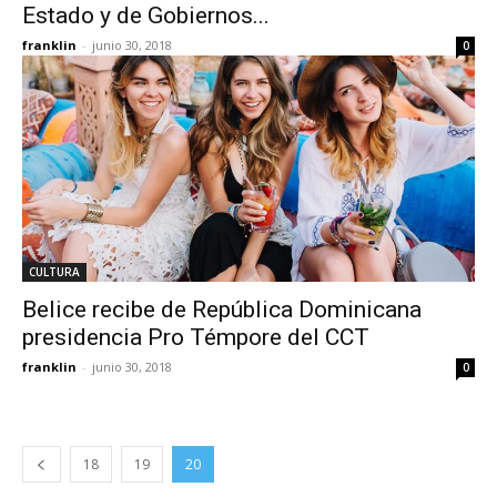
Estado y de Gobiernos...
franklin
-
junio 30, 2018
0
CULTURA
Belice recibe de República Dominicana
presidencia Pro Témpore del CCT
franklin
-
junio 30, 2018
0
18
19
20