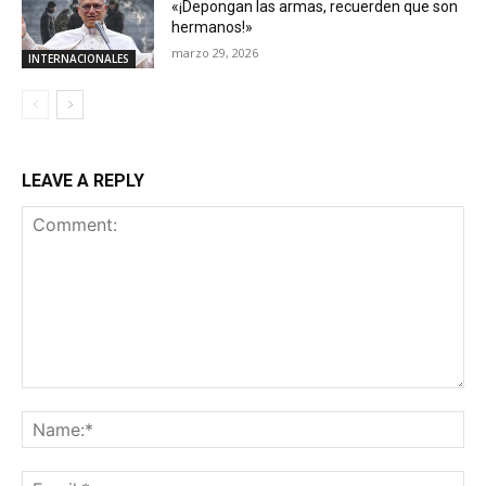
«¡Depongan las armas, recuerden que son
hermanos!»
marzo 29, 2026
INTERNACIONALES
LEAVE A REPLY
Comment:
Na
Ema