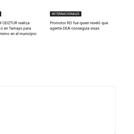
INTERNACIONALES
l CEIZTUR realiza
Promotor RD fue quien reveló que
to en Tamayo para
agente DEA conseguía visas
urismo en el municipio