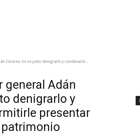
n Cáceres: no es justo denigrarlo y condenarlo...
r general Adán
to denigrarlo y
mitirle presentar
e patrimonio