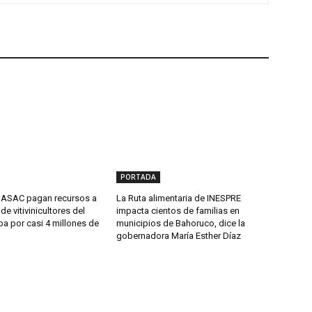
PORTADA
DASAC pagan recursos a
La Ruta alimentaria de INESPRE
de vitivinicultores del
impacta cientos de familias en
ba por casi 4 millones de
municipios de Bahoruco, dice la
gobernadora María Esther Díaz