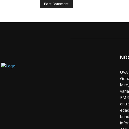
NO
UVA 
Gonz
la r
vari
FM 9
entr
edad
brin
info