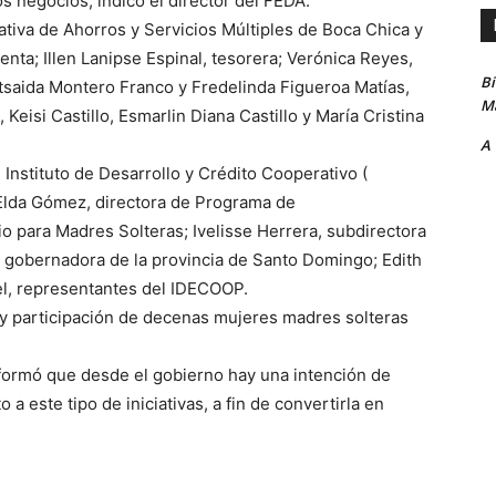
s negocios, indicó el director del FEDA.
tiva de Ahorros y Servicios Múltiples de Boca Chica y
denta; Illen Lanipse Espinal, tesorera; Verónica Reyes,
B
etsaida Montero Franco y Fredelinda Figueroa Matías,
Ma
Keisi Castillo, Esmarlin Diana Castillo y María Cristina
A
l Instituto de Desarrollo y Crédito Cooperativo (
Elda Gómez, directora de Programa de
 para Madres Solteras; Ivelisse Herrera, subdirectora
a gobernadora de la provincia de Santo Domingo; Edith
el, representantes del IDECOOP.
a y participación de decenas mujeres madres solteras
informó que desde el gobierno hay una intención de
a este tipo de iniciativas, a fin de convertirla en