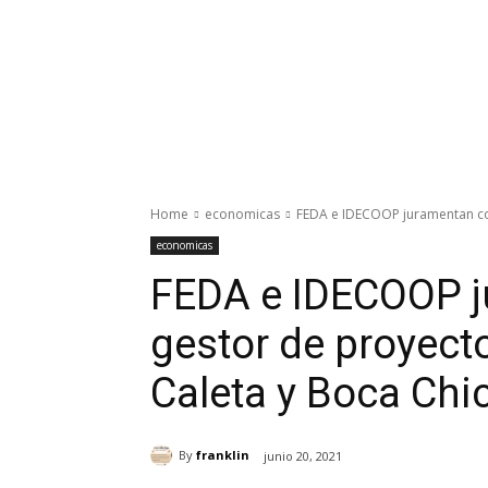
Home
economicas
FEDA e IDECOOP juramentan com
economicas
FEDA e IDECOOP j
gestor de proyect
Caleta y Boca Chi
By
franklin
junio 20, 2021