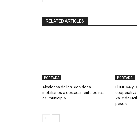
RELATED ARTICLES
PORTADA
PORTADA
Alcaldesa de los Ríos dona
El INUVA y 
mobiliarios a destacamento policial
cooperativa 
del municipio
Valle de Nei
pesos