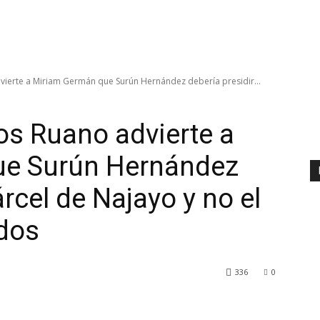
vierte a Miriam Germán que Surún Hernández debería presidir...
os Ruano advierte a
ue Surún Hernández
árcel de Najayo y no el
dos
336
0