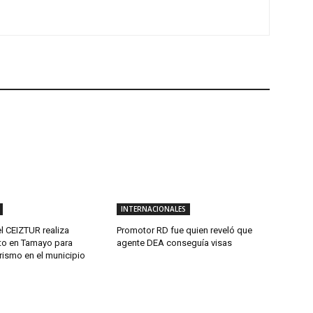
INTERNACIONALES
l CEIZTUR realiza
Promotor RD fue quien reveló que
to en Tamayo para
agente DEA conseguía visas
urismo en el municipio