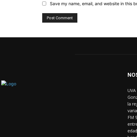
Save my name, email, and website in this b
NO
UVA 
Gonz
la r
vari
FM 9
entr
edad