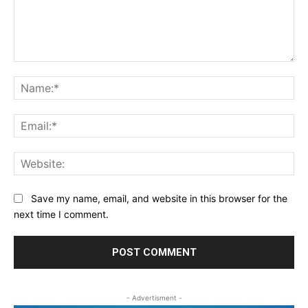
Comment:
Na
Ema
Web
Save my name, email, and website in this browser for the
next time I comment.
- Advertisment -