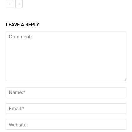
LEAVE A REPLY
Comment:
Na
Ema
Web