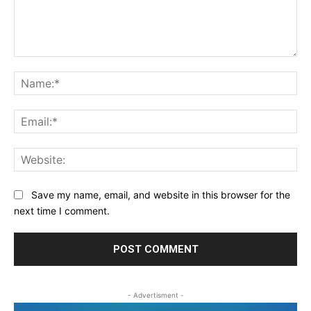
Comment:
Na
Ema
Web
Save my name, email, and website in this browser for the
next time I comment.
- Advertisment -