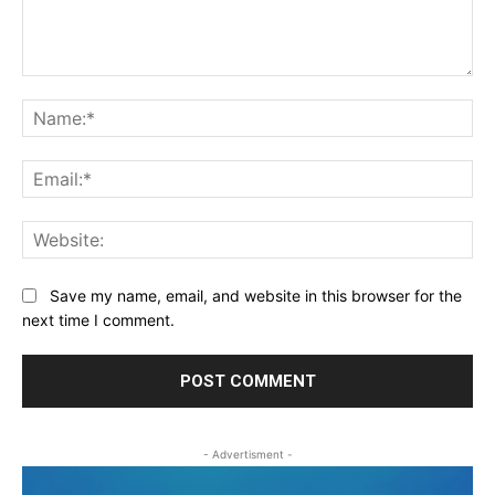
Comment:
Na
Ema
Web
Save my name, email, and website in this browser for the
next time I comment.
- Advertisment -