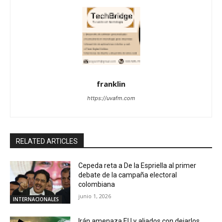
franklin
https://uvafm.com
RELATED ARTICLES
Cepeda reta a De la Espriella al primer
debate de la campaña electoral
colombiana
junio 1, 2026
INTERNACIONALES
Irán amenaza EU y aliados con dejarlos